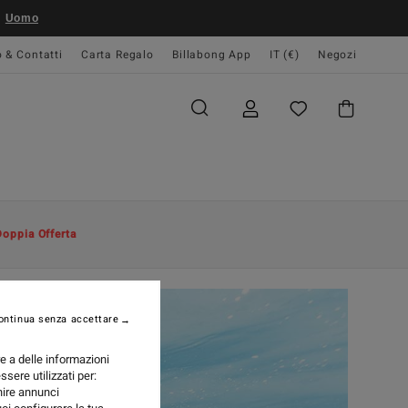
Uomo
o & Contatti
Carta Regalo
Billabong App
IT (€)
Negozi
Doppia Offerta
ontinua senza accettare
re a delle informazioni
ssere utilizzati per:
rnire annunci