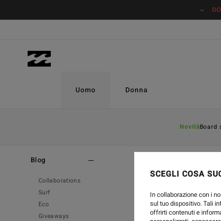
DO
Uomo
Donna
Novità
Board 
Home
-
Blog
Blog
SCEGLI COSA SUC
Collaborations
Surf
In collaborazione con i no
sul tuo dispositivo. Tali i
Eco
offrirti contenuti e inform
Giveaways