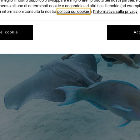
meglio il nostro pubblico o sviluppare e migliorare i prodotti dei nostri partner. P
senso all’uso di determinati cookie o negandolo ad altri tipi di cookie (ad esempi
ori informazioni consulta la nostra
politica sui cookie
e
l'informativa sulla privacy
.
ei cookie
Acc