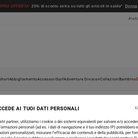
PPIA OFFERTA
25% di sconto extra su tutti gli articoli in saldo*
Donna
Aiut
short
Abbigliamento
Accessori
Surf
Adventure Division
Collezioni
Bambino
CEDE AI TUOI DATI PERSONALI
C
stri partner, utilizziamo i cookie o dei sistemi equivalenti per salvare e/o accede
nformazioni personali (ad es. i dati di navigazione e il tuo indirizzo IP) potrebbero e
azioni personalizzati, misurare l’efficacia dei contenuti e della pubblicità, per fo