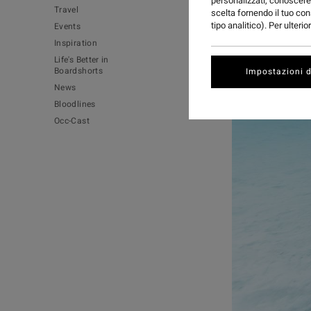
personalizzati, conoscere 
Travel
scelta fornendo il tuo con
tipo analitico). Per ulteri
Events
Inspiration
Life's Better in
Boardshorts
Impostazioni d
News
Bloodlines
Occ-Cast