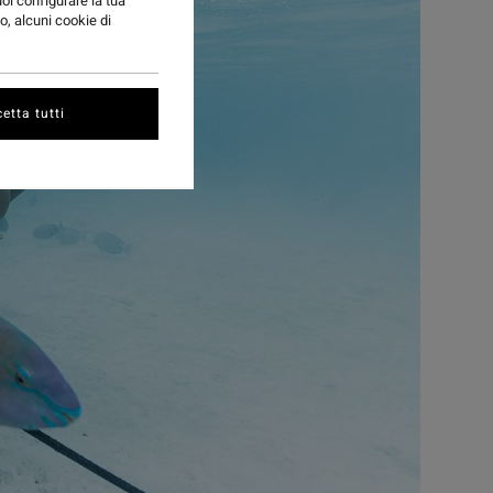
uoi configurare la tua
o, alcuni cookie di
etta tutti