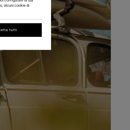
uoi configurare la tua
o, alcuni cookie di
etta tutti