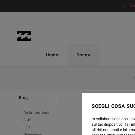
DO
Uomo
Donna
Home
Blog
SCEGLI COSA SUC
Collaborations
In collaborazione con i no
Surf
sul tuo dispositivo. Tali i
Eco
offrirti contenuti e inform
Giveaways