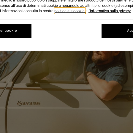
meglio il nostro pubblico o sviluppare e migliorare i prodotti dei nostri partner. P
senso all’uso di determinati cookie o negandolo ad altri tipi di cookie (ad esempi
ori informazioni consulta la nostra
politica sui cookie
e
l'informativa sulla privacy
.
ei cookie
Acc