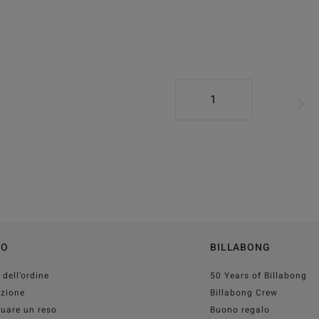
1
TO
BILLABONG
 dell’ordine
50 Years of Billabong
izione
Billabong Crew
tuare un reso
Buono regalo