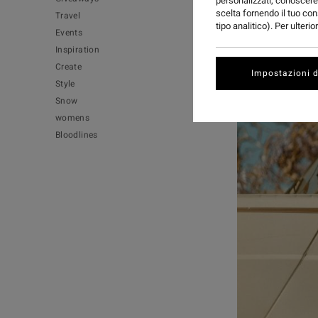
personalizzati, conoscere 
scelta fornendo il tuo con
Travel
tipo analitico). Per ulteri
Events
Inspiration
Create
Impostazioni d
Style
Snow
womens
Bloodlines