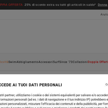
PPIA OFFERTA
25% di sconto extra su tutti gli articoli in saldo*
Donna
Aiut
Novità
Swim
Abbigliamento
Accessori
Surf
Since '73
Collezioni
Doppia Offert
CEDE AI TUOI DATI PERSONALI
C
stri partner, utilizziamo i cookie o dei sistemi equivalenti per salvare e/o accede
nformazioni personali (ad es. i dati di navigazione e il tuo indirizzo IP) potrebbero e
azioni personalizzati, misurare l’efficacia dei contenuti e della pubblicità, per fo