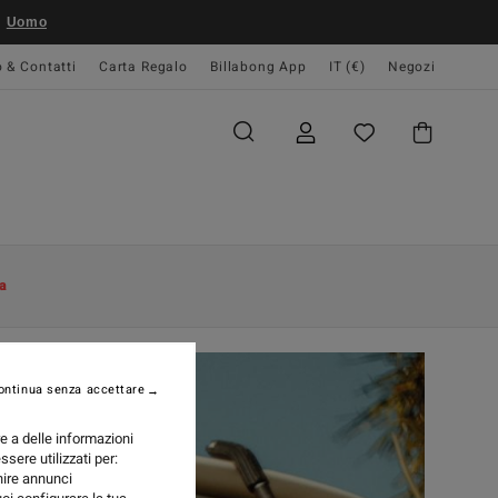
Uomo
o & Contatti
Carta Regalo
Billabong App
IT (€)
Negozi
a
ontinua senza accettare
re a delle informazioni
ssere utilizzati per:
rnire annunci