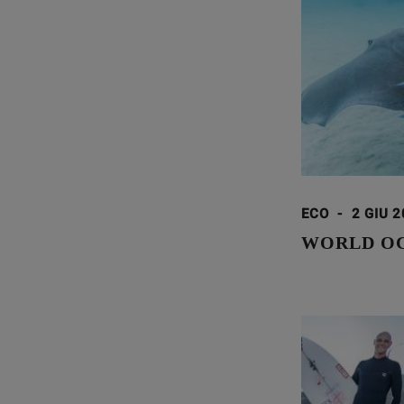
ECO
-
2 GIU 
WORLD OC