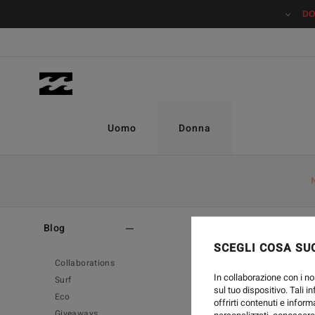
DO
Uomo
Donna
Home
-
Blog
Blog
SCEGLI COSA SUC
Collaborations
In collaborazione con i no
Surf
sul tuo dispositivo. Tali i
Eco
offrirti contenuti e inform
Giveaways