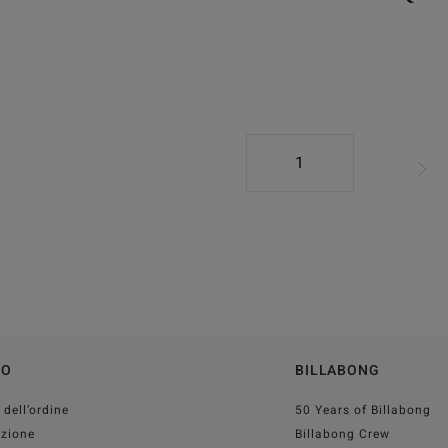
1
TO
BILLABONG
 dell’ordine
50 Years of Billabong
izione
Billabong Crew