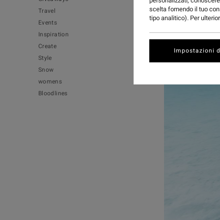
personalizzati, conoscere 
scelta fornendo il tuo con
Travel
tipo analitico). Per ulteri
Events
Inspiration
Create
Impostazioni d
Style
Snow
womens
Bloodlines