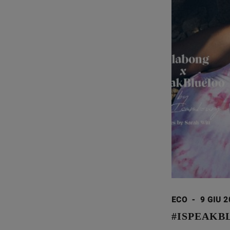
ECO
-
9 GIU 
#ISPEAKB