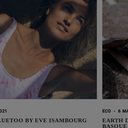
2021
ECO
-
6 M
LUETOO BY EVE ISAMBOURG
EARTH 
BASQUE