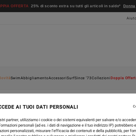
PPIA OFFERTA
25% di sconto extra su tutti gli articoli in saldo*
Donna
Aiut
Novità
Swim
Abbigliamento
Accessori
Surf
Since '73
Collezioni
Doppia Offert
CEDE AI TUOI DATI PERSONALI
C
stri partner, utilizziamo i cookie o dei sistemi equivalenti per salvare e/o accede
nformazioni personali (ad es. i dati di navigazione e il tuo indirizzo IP) potrebbero e
azioni personalizzati, misurare l’efficacia dei contenuti e della pubblicità, per fo