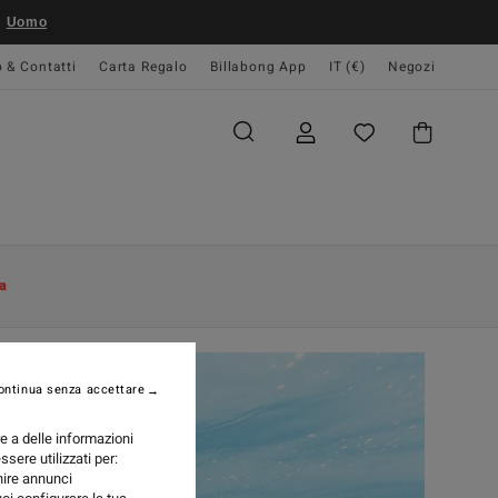
Uomo
o & Contatti
Carta Regalo
Billabong App
IT (€)
Negozi
a
ontinua senza accettare
re a delle informazioni
ssere utilizzati per:
rnire annunci