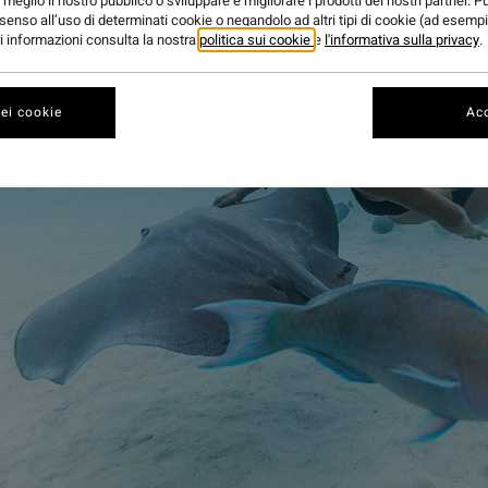
meglio il nostro pubblico o sviluppare e migliorare i prodotti dei nostri partner. P
senso all’uso di determinati cookie o negandolo ad altri tipi di cookie (ad esempi
ori informazioni consulta la nostra
politica sui cookie
e
l'informativa sulla privacy
.
ei cookie
Acc