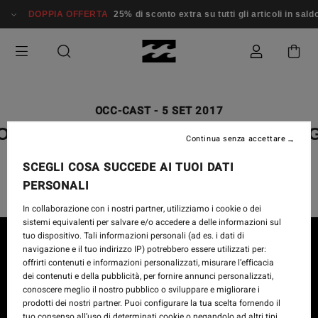
DOPPIA OFFERTA
25% di sconto extra su tutti gli articoli in sald
OCC-CAST
-
5 SET 2017
OCC-CAST EPISODE 24 FEATURIN
Continua senza accettare
DANE REYNOLDS
SCEGLI COSA SUCCEDE AI TUOI DATI
PERSONALI
In collaborazione con i nostri partner, utilizziamo i cookie o dei
sistemi equivalenti per salvare e/o accedere a delle informazioni sul
tuo dispositivo. Tali informazioni personali (ad es. i dati di
navigazione e il tuo indirizzo IP) potrebbero essere utilizzati per:
offrirti contenuti e informazioni personalizzati, misurare l’efficacia
dei contenuti e della pubblicità, per fornire annunci personalizzati,
conoscere meglio il nostro pubblico o sviluppare e migliorare i
prodotti dei nostri partner. Puoi configurare la tua scelta fornendo il
tuo consenso all’uso di determinati cookie o negandolo ad altri tipi