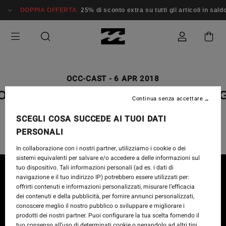
DOPPIA OFFERTA
25% di sconto extra su tutti gli articoli in sald
OCC-CAST
-
6 APR 2018
OCC-CAST EPISODE 31 FEATURIN
Continua senza accettare
THE BRAZILIAN STORM
SCEGLI COSA SUCCEDE AI TUOI DATI
PERSONALI
In collaborazione con i nostri partner, utilizziamo i cookie o dei
sistemi equivalenti per salvare e/o accedere a delle informazioni sul
tuo dispositivo. Tali informazioni personali (ad es. i dati di
navigazione e il tuo indirizzo IP) potrebbero essere utilizzati per:
offrirti contenuti e informazioni personalizzati, misurare l’efficacia
dei contenuti e della pubblicità, per fornire annunci personalizzati,
conoscere meglio il nostro pubblico o sviluppare e migliorare i
prodotti dei nostri partner. Puoi configurare la tua scelta fornendo il
tuo consenso all’uso di determinati cookie o negandolo ad altri tipi