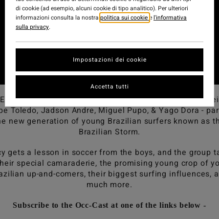
di cookie (ad esempio, alcuni cookie di tipo analitico). Per ulteriori
informazioni consulta la nostra
politica sui cookie
e
l'informativa
sulla privacy
.
Impostazioni dei cookie
Accetta tutti
 Episode 31 of the Occ-Cast, Occy is joined by Italo Ferrei
ipe Toledo, Jadson Andre, Miguel Pupo, & Yago Dora - par
he new generation of young Brazilian surfers known as t
Brazilian Storm.
y gets a lesson in soccer from the boys, and the group t
their special camaraderie, the promising young crop of y
azilian up-and-comers, their biggest surfing influences, 
much more.
Subscribe to the Occ-Cast at one of the links below -