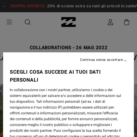
DOPPIA OFFERTA
25% di sconto extra su tutti gli articoli in saldo*
COLLABORATIONS
-
26 MAG 2022
LABONG X WRANGLER LAUNCH E
Continua senza accettare
SCEGLI COSA SUCCEDE AI TUOI DATI
PERSONALI
In collaborazione con i nostri partner, utilizziamo i cookie o dei
sistemi equivalenti per salvare e/o accedere a delle informazioni sul
tuo dispositivo. Tali informazioni personali (ad es. i dati di
navigazione e il tuo indirizzo IP) potrebbero essere utilizzati per:
offrirti contenuti e informazioni personalizzati, misurare l’efficacia
dei contenuti e della pubblicità, per fornire annunci personalizzati,
conoscere meglio il nostro pubblico o sviluppare e migliorare i
prodotti dei nostri partner. Puoi configurare la tua scelta fornendo il
tuo consenso all’uso di determinati cookie o negandolo ad altri tipi