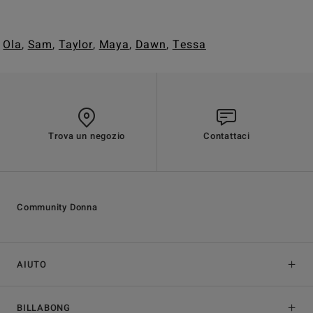
,
Ola
,
Sam
,
Taylor
,
Maya
,
Dawn
,
Tessa
Trova un negozio
Contattaci
Community Donna
AIUTO
BILLABONG