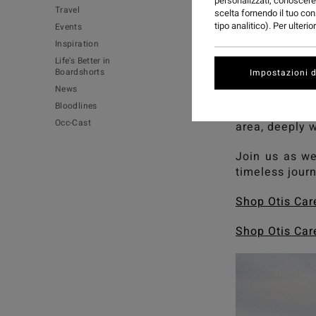
personalizzati, conoscere 
Travel
scelta fornendo il tuo con
tipo analitico). Per ulteri
Events
Inspiration
Life's Better in
Boardshorts
Impostazioni d
News
Bloodlines
'Gaabala Bind
Occ-Cast
area, deeply 
Join us as we 
timeless jour
Shop Otis Car
Shop Otis Car