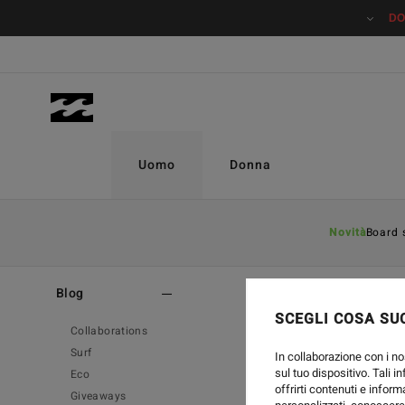
DO
Uomo
Donna
Novità
Board 
Home
-
Blog
-
Collaborations
Blog
SCEGLI COSA SUC
Collaborations
Surf
In collaborazione con i no
sul tuo dispositivo. Tali i
Eco
offrirti contenuti e inform
Giveaways