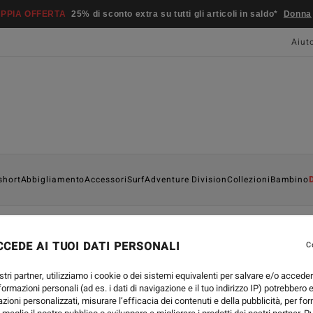
PPIA OFFERTA
25% di sconto extra su tutti gli articoli in saldo*
Donna
Aiut
short
Abbigliamento
Accessori
Surf
Adventure Division
Collezioni
Bambino
CEDE AI TUOI DATI PERSONALI
C
COLLABORATIONS
-
29 LUG 
LOOKBOOK BILLABON
stri partner, utilizziamo i cookie o dei sistemi equivalenti per salvare e/o accede
nformazioni personali (ad es. i dati di navigazione e il tuo indirizzo IP) potrebbero e
azioni personalizzati, misurare l’efficacia dei contenuti e della pubblicità, per fo