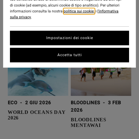
COLLABORATIONS
-
9 LUG 2026
di cookie (ad esempio, alcuni cookie di tipo analitico). Per ulteriori
TY WILLIAMS BILLABONG
informazioni consulta la nostra
politica sui cookie
e
l'informativa
sulla privacy
.
GALLERY COLLECTION
Impostazioni dei cookie
Accetta tutti
ECO
-
2 GIU 2026
BLOODLINES
-
3 FEB
2026
WORLD OCEANS DAY
2026
BLOODLINES
MENTAWAI