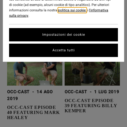
OCC-CAST SPECIAL
di cookie (ad esempio, alcuni cookie di tipo analitico). Per ulteriori
EDITION FEATURING
informazioni consulta la nostra
politica sui cookie
e
l'informativa
sulla privacy
.
LAURA ENEVER
Impostazioni dei cookie
Accetta tutti
OCC-CAST
-
14 AGO
OCC-CAST
-
1 LUG 2019
2019
OCC-CAST EPISODE
39 FEATURING BILLY
OCC-CAST EPISODE
KEMPER
40 FEATURING MARK
HEALEY