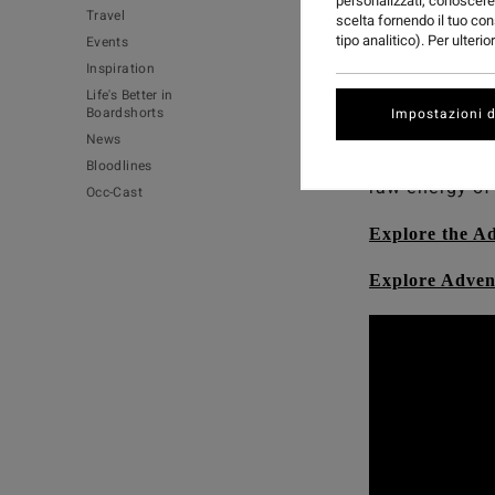
personalizzati, conoscere 
Travel
scelta fornendo il tuo con
tipo analitico). Per ulteri
Events
Inspiration
Life's Better in
Boardshorts
Adventure awa
Impostazioni d
News
Join Jai Glin
Bloodlines
raw energy of 
Occ-Cast
Explore the A
Explore Adven