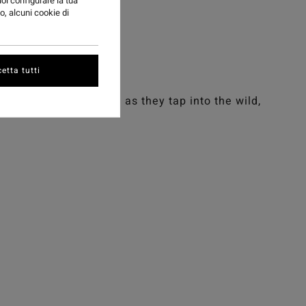
ISION
uoi configurare la tua
o, alcuni cookie di
etta tutti
ols and Shane Dorian as they tap into the wild,