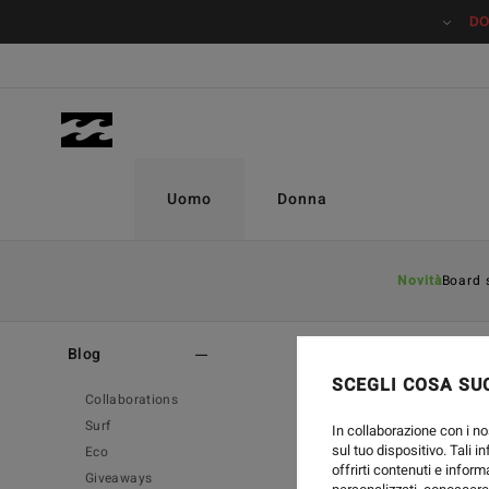
DO
Uomo
Donna
Novità
Board 
Home
-
Blog
-
Surf
Blog
SCEGLI COSA SUC
Collaborations
Surf
In collaborazione con i no
sul tuo dispositivo. Tali i
Eco
offrirti contenuti e inform
Giveaways