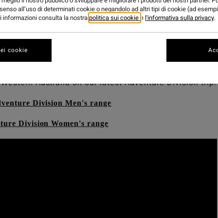
ADVENTURE DIV
meglio il nostro pubblico o sviluppare e migliorare i prodotti dei nostri partner. P
senso all’uso di determinati cookie o negandolo ad altri tipi di cookie (ad esempi
ori informazioni consulta la nostra
politica sui cookie
e
l'informativa sulla privacy
.
its far out in West OZ.
ei cookie
Acc
deman, Macy Callagahan, Creed McTaggart, Isabella Nich
Western Australia on our latest Adventure Division trip.
dventure Division Men's range
ture Division Women's range