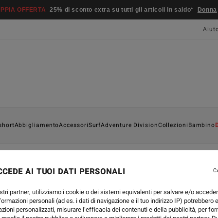
PPIA OFFERTA
25% di sconto extra su tutti gli articoli in saldo*
Donna
Aiut
short
Abbigliamento
Accessori
Surf
Adventure Division
Collezioni
Bambino
CEDE AI TUOI DATI PERSONALI
C
SURF
-
16 SET 2024
WESTERN AUSTRALIA |
stri partner, utilizziamo i cookie o dei sistemi equivalenti per salvare e/o accede
nformazioni personali (ad es. i dati di navigazione e il tuo indirizzo IP) potrebbero e
azioni personalizzati, misurare l’efficacia dei contenuti e della pubblicità, per fo