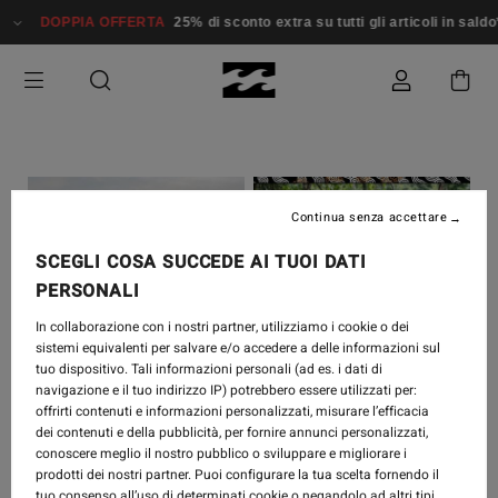
DOPPIA OFFERTA
25% di sconto extra su tutti gli articoli in saldo*
Continua senza accettare
SCEGLI COSA SUCCEDE AI TUOI DATI
PERSONALI
In collaborazione con i nostri partner, utilizziamo i cookie o dei
sistemi equivalenti per salvare e/o accedere a delle informazioni sul
COLLABORATIONS
-
29
COLLABORATIONS
-
25
tuo dispositivo. Tali informazioni personali (ad es. i dati di
navigazione e il tuo indirizzo IP) potrebbero essere utilizzati per:
LUG 2024
LUG 2024
offrirti contenuti e informazioni personalizzati, misurare l’efficacia
LOOKBOOK
OTIS CAREY X
dei contenuti e della pubblicità, per fornire annunci personalizzati,
BILLABONG GALLERY
BILLABONG GALLERY
conoscere meglio il nostro pubblico o sviluppare e migliorare i
COLLECTION X OTIS
COLLECTION -
prodotti dei nostri partner. Puoi configurare la tua scelta fornendo il
CAREY | 'GAABALA
“GAABALA
tuo consenso all’uso di determinati cookie o negandolo ad altri tipi