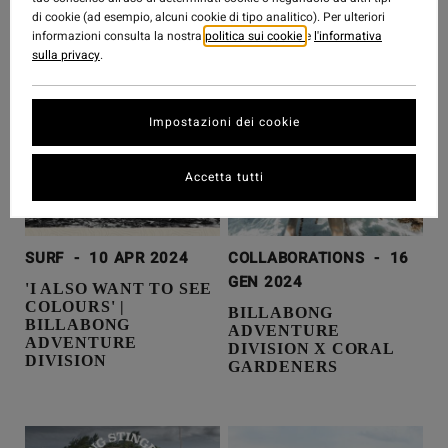
BINDARRAYJA' WEST
BINDARRAYJA” WEST
di cookie (ad esempio, alcuni cookie di tipo analitico). Per ulteriori
UP RIVER
UP RIVER
informazioni consulta la nostra
politica sui cookie
e
l'informativa
sulla privacy
.
Impostazioni dei cookie
Accetta tutti
SURF
-
10 APR 2024
COLLABORATIONS
-
16
GEN 2024
'I ALSO WANT TO SEE
COLOURS' |
BILLABONG
BILLABONG
ADVENTURE
ADVENTURE
DIVISION X CORAL
DIVISION
GARDENERS